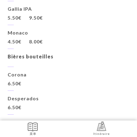
Gallia IPA
5.50€
9.50€
Monaco
4.50€
8.00€
Bières bouteilles
Corona
6.50€
Desperados
6.50€
Super Bock
6.00€
菜单
Itinéraire