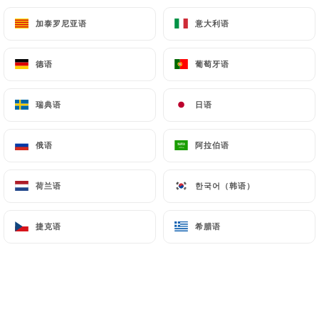
加泰罗尼亚语
加泰罗尼亚语
意大利语
意大利语
Menu enfant
12.50 €
德语
德语
葡萄牙语
葡萄牙语
Steack haché frite ou Crispy chicken frite
瑞典语
瑞典语
日语
日语
+ 1 boisson Sirop à l’eau ou jus
+ Crêpe 2.50€
俄语
俄语
阿拉伯语
阿拉伯语
荷兰语
荷兰语
한국어（韩语）
한국어（韩语）
Eaux
捷克语
捷克语
希腊语
希腊语
Vittel
25cl
50cl
1L
4.00€
5.00€
8.00€