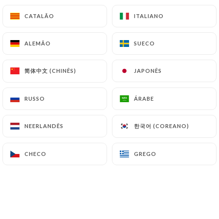
CATALÃO
CATALÃO
ITALIANO
ITALIANO
Menu enfant
12.50 €
ALEMÃO
ALEMÃO
SUECO
SUECO
Steack haché frite ou Crispy chicken frite
简体中文 (CHINÊS)
简体中文 (CHINÊS)
JAPONÊS
JAPONÊS
+ 1 boisson Sirop à l’eau ou jus
+ Crêpe 2.50€
RUSSO
RUSSO
ÁRABE
ÁRABE
한국어 (COREANO)
한국어 (COREANO)
NEERLANDÊS
NEERLANDÊS
CHECO
CHECO
GREGO
GREGO
Eaux
Vittel
25cl
50cl
1L
4.00€
5.00€
8.00€