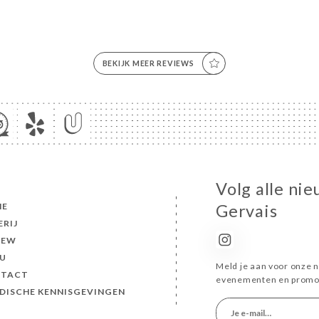
BEKIJK MEER REVIEWS
Volg alle nie
ME
Gervais
ERIJ
IEW
U
Meld je aan voor onze n
TACT
evenementen en promot
IDISCHE KENNISGEVINGEN