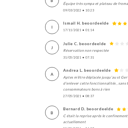
B
Équipe très sympa et plateau de from
09/03/2022
•
10:23
Ismail H. beoordeelde
I
17/11/2021
•
01:14
Julie C. beoordeelde
J
Réservation non respectée
31/05/2021
•
07:31
Andrea L. beoordeelde
A
Aptes m’être déplacée jusqu’au st Gerva
d’enlever cette fonctionnalités , sans 
consommateurs bons à rien
27/05/2021
•
08:37
Bernard D. beoordeelde
B
C était la reprise après le confinemen
actuellement