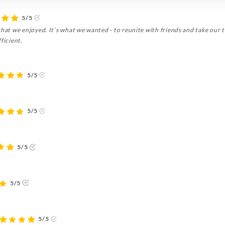
5/5
that we enjoyed. It’s what we wanted - to reunite with friends and take our t
ficient.
5/5
5/5
5/5
5/5
5/5