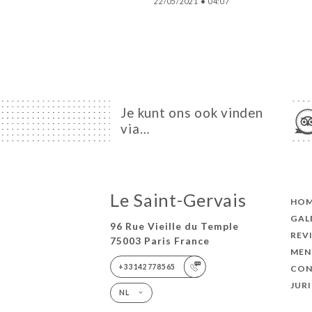
22/05/2021
•
04:07
Je kunt ons ook vinden
via…
Le Saint-Gervais
HO
GAL
96 Rue Vieille du Temple
REV
75003 Paris France
MEN
+33142778565
CON
JUR
NL