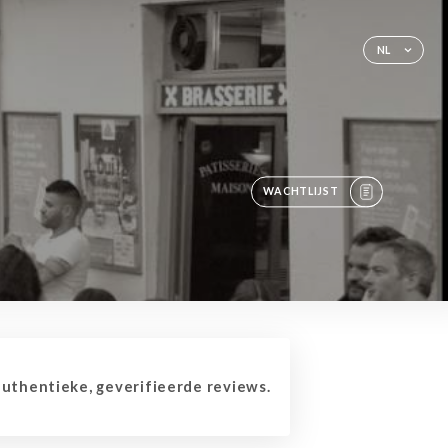
NL
WACHTLIJST
thentieke, geverifieerde reviews.