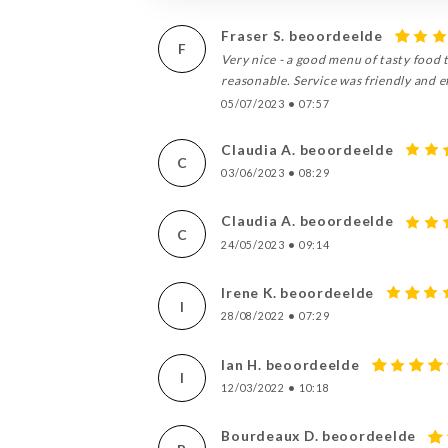
Fraser S. beoordeelde
F
Very nice - a good menu of tasty food 
reasonable. Service was friendly and ef
05/07/2023
•
07:57
Claudia A. beoordeelde
C
03/06/2023
•
08:29
Claudia A. beoordeelde
C
24/05/2023
•
09:14
Irene K. beoordeelde
I
28/08/2022
•
07:29
Ian H. beoordeelde
I
12/03/2022
•
10:18
Bourdeaux D. beoordeelde