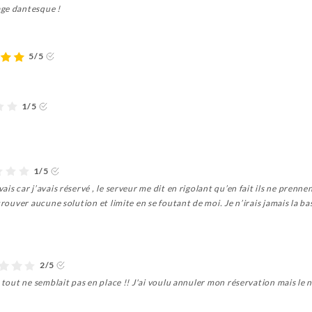
age dantesque !
5/5
1/5
1/5
is car j’avais réservé , le serveur me dit en rigolant qu’en fait ils ne prenne
trouver aucune solution et limite en se foutant de moi. Je n’irais jamais la ba
2/5
t tout ne semblait pas en place !! J'ai voulu annuler mon réservation mais le