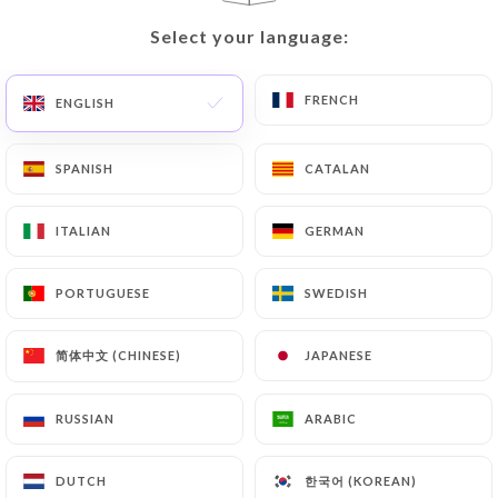
10 REVIEW
Select your language:
Select your language:
RESTAURANT FRANÇAIS
96 Rue Vieille Du Temple
FRENCH
FRENCH
ENGLISH
ENGLISH
75003 Paris France
SPANISH
SPANISH
CATALAN
CATALAN
ITALIAN
ITALIAN
GERMAN
GERMAN
PORTUGUESE
PORTUGUESE
SWEDISH
SWEDISH
简体中文 (CHINESE)
简体中文 (CHINESE)
JAPANESE
JAPANESE
RUSSIAN
RUSSIAN
ARABIC
ARABIC
Who are we?
한국어 (KOREAN)
한국어 (KOREAN)
DUTCH
DUTCH