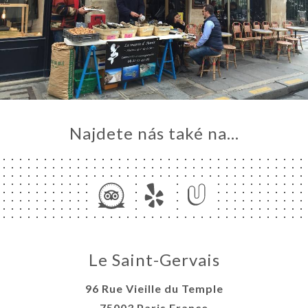
Najdete nás také na...
Le Saint-Gervais
96 Rue Vieille du Temple
75003 Paris France